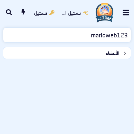
تسجيل الدخول
تسجيل
marloweb123
الأعضاء