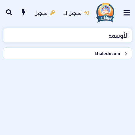
تسجيل الدخول
تسجيل
الأوسمة
khaledocom