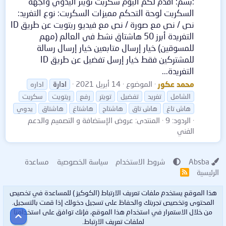
:بسم: أقدم لكم اليوم سكربت تويتر اليدوي واجهة
السكربت لوحة التحكم مميزات السكربت: نوع التغريد:
نص / نص مع صورة / نص مع فيديو ريتويت عن طريق ID
التغريدة أبرز 50 هاشتاق نشط في العالم (مهم
للمسوقين) خيار إرسال متابعين خيار إرسال رسالة
للمشتركين فقط خيار إرسل تفضيل عن طريق ID
التغريدة...
محمد عكور
الموضوع
14 أبريل 2021
ادارة
اداره
الشامل
تغريد
تفضيل
تويتر
رفع
ريتويت
سكربت
هاش تاغ
هاش تاق
هاشتاج
هاشتاغ
هاشتاق
يدوي
الردود: 9
المنتدى:
عروض الإستضافة و التصميم والدعم
الفني
Absba
شروط الاستخدام
سياسة الخصوصية
مساعدة
الرئيسية
R
S
S
هذا الموقع يستخدم ملفات تعريف الارتباط (الكوكيز ) للمساعدة في تخصيص
المحتوى وتخصيص تجربتك والحفاظ على تسجيل دخولك إذا قمت بالتسجيل.
من خلال الاستمرار في استخدام هذا الموقع، فإنك توافق على استخدامنا
أعلى
لملفات تعريف الارتباط.