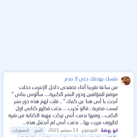
تمّسك بهدفك حتى لا تندم
من ساعة تقريبا أثناء تصفحى داخل الإنترنت دخلت
موقع للمؤلفين ودور النشر الكبيرة.... سألونى بناتى "
أبحث يا أبى هنا عن كتبك " .. قلت لهم هذه دور نشر
ليست مصرية , قالو نُجرب ... بحثت فظهر كتابى اول
الكتب... وقتها ندمت أننى تركت مِهنة الكتابة من فترة
لظروف مررت بها... ندمت أننى لم أتحمّل هذه...
ابو روضة
الموضوع
13 سبتمبر 2021
الصبر
الصعوبات