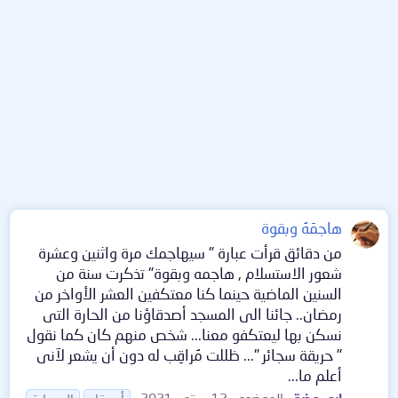
هاجمَهُ وبقوة
من دقائق قرأت عبارة " سيهاجمك مرة واثنين وعشرة
شعور الاستسلام , هاجمه وبقوة" تذكرت سنة من
السنين الماضية حينما كنا معتكفين العشر الأواخر من
رمضان.. جائنا الى المسجد أصدقاؤنا من الحارة التى
نسكن بها ليعتكفو معنا... شخص منهم كان كما نقول
" حريقة سجائر "... ظللت مُراقِب له دون أن يشعر لآنى
أعلم ما...
ابو روضة
الموضوع
12 سبتمبر 2021