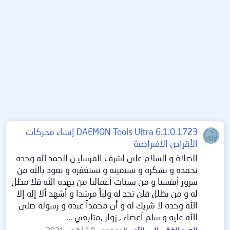
DAEMON Tools Ultra 6.1.0.1723 إنشاء محركات
الأقراص الافتراضية
الصلاة و السلام على اشرف المرسليـن الحمد لله وحده
نحمده و نشكره و نستعينه و نستغفره و نعود بالله من
شرور أنفسنا و من سيئات أعمالنا من يهده الله فلا مظل
له و من يظلل فلن تجد له ولياً مرشدا و أشهد ألا إله إلا
الله وحده لا شريك له و أن محمداً عبده و رسوله صلى
الله عليه و سلم آعضاء , زوار ,متابعي ...
العبد الفقير إلى الله
الموضوع
10 أكتوبر 2021