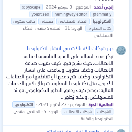
إنجي أحمد
الموضوع
3 سبتمبر 2024
copyscape
yoast seo
hemingway editor
grammarly
التكنولوجيا
الذكاء الاصطناعي
صححلي
كاتب محتوى
الردود: 31
المنتدى:
منتدى الذكاء
كتاب المحتوى
الاصطناعي
دور شركات الاتصالات في انتشار التكنولوجيا
تركز هذه المقالة على القدرة التنافسية لصناعة
الاتصالات، حيث نشرح فيها كيف تغيرت صناعة
الاتصالات وكيف تطورت وساعدت على انتشار
التكنولوجيا وكيف يتم دمجها أو تقاطعها مع الصناعات
الأخرى، مثل تكنولوجيا المعلومات والإعلام والخدمات
المالية؛ نوضح كيف يحقق التطور التكنولوجي فوائد
للمستهلكين، ولكنه يُظهر...
العالمية الحرة
الموضوع
27 أكتوبر 2021
التكنولوجيا
الردود: 5
المنتدى:
منتدى
الشبكات
شركات الاتصالات
التكنولوجيا والتقنية
بدايات ظهور الانترنت واستخداماته