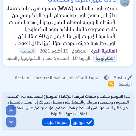
شبكة الويب العالمية (WWW) منتشرة في حياتنا جميعا،
نظرًا لأن تصفح الويب واستخدام البريد الإلكتروني من
الأنشطة الروتينية لمعظم الناس، يبدو أن هذه التقنيات
كانت موجودة دائما، بالتأكيد تعود التكنولوجيا
الأساسية للإنترنت إلى ما لا يقل عن 40 عامًا، لكن
الويب ظاهرة حديثة شهدت نموًا كبيرًا خلال العقد...
العالمية الحرة
الموضوع
19 أكتوبر 2021
الانترنت
الردود: 10
المنتدى:
منتدى التكنولوجيا والتقنية
التكنولوجيا
Absba
شروط الاستخدام
سياسة الخصوصية
مساعدة
الرئيسية
R
S
S
هذا الموقع يستخدم ملفات تعريف الارتباط (الكوكيز ) للمساعدة في تخصيص
المحتوى وتخصيص تجربتك والحفاظ على تسجيل دخولك إذا قمت بالتسجيل.
من خلال الاستمرار في استخدام هذا الموقع، فإنك توافق على استخدامنا
أعلى
لملفات تعريف الارتباط.
أسفل
موافق
معرفة المزيد…