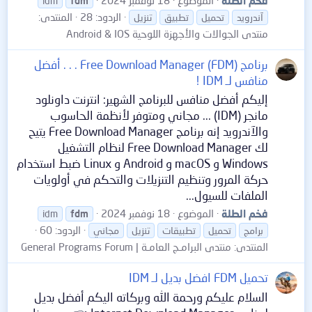
idm
fdm
الردود: 28
المنتدى:
آندرويد
تحميل
تطبيق
تنزيل
منتدى الجوالات والأجهزة اللوحية Android & IOS
برنامج Free Download Manager (FDM) . . . أفضل
منافس لـ IDM !
إليكم أفضل منافس للبرنامج الشهير: انترنت داونلود
مانجر (IDM) ... مجاني ومتوفر لأنظمة الحاسوب
والآندرويد إنه برنامج Free Download Manager يتيح
لك Free Download Manager لنظام التشغيل
Windows و macOS و Android و Linux ضبط استخدام
حركة المرور وتنظيم التنزيلات والتحكم في أولويات
الملفات للسيول...
فخم الطلة
الموضوع
18 نوفمبر 2024
idm
fdm
الردود: 60
برامج
تحميل
تطبيقات
تنزيل
مجاني
المنتدى:
منتدى البرامـج العامـة | General Programs Forum
تحميل FDM افضل بديل لـ IDM
السلام عليكم ورحمة الله وبركاته اليكم أفضل بديل