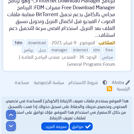
لبرنامج Internet Download Manager 👈 وهو برنامج
Free Download Manager مميزات FDM: البرنامج
مجاني بالكامل يدعم تحميل BitTorrent معاينة ملفات
الصوت / الفيديو قبل اكتمال التنزيل وتحويل تنسيق
الملف بعد التنزيل. استخدام اقصى سرعة للتحميل دعم
استئناف...
المشاغب
الموضوع
9 فبراير 2021
fdm
download
free
idm
internet
manager
بديل
برنامج
الردود: 36
المنتدى:
منتدى البرامـج العامـة |
مجاني
General Programs Forum
Absba
شروط الاستخدام
سياسة الخصوصية
مساعدة
الرئيسية
R
S
S
هذا الموقع يستخدم ملفات تعريف الارتباط (الكوكيز ) للمساعدة في تخصيص
المحتوى وتخصيص تجربتك والحفاظ على تسجيل دخولك إذا قمت بالتسجيل.
من خلال الاستمرار في استخدام هذا الموقع، فإنك توافق على استخدامنا
أعلى
لملفات تعريف الارتباط.
أسفل
موافق
معرفة المزيد…