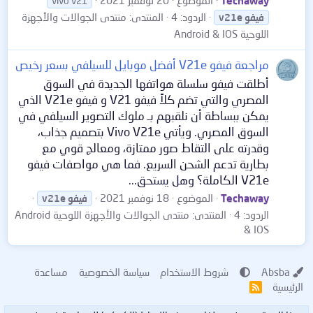
vivo v21
الردود: 4
المنتدى:
منتدى الجوالات والأجهزة
فيفو
v21e
اللوحية Android & IOS
مراجعة فيفو V21e أفضل موبايل للسيلفي بسعر رخيص
أطلقت فيفو سلسلة هواتفها الجديدة في السوق
المصري والتي تضم كلاً فيفو V21 و فيفو V21e الذي
يمكن ببساطة أن نلقبهم بـ ملوك التصوير السيلفي في
السوق المصري. ويأتي Vivo V21e بتصميم جذاب،
وقدرته على التقاط صور ممتازة، ومعالج قوي مع
بطارية تدعم الشحن السريع. فما هي مواصفات فيفو
V21e الكاملة؟ وهل يستحق...
Techaway
الموضوع
18 نوفمبر 2021
فيفو
v21e
الردود: 4
المنتدى:
منتدى الجوالات والأجهزة اللوحية Android
& IOS
Absba
شروط الاستخدام
سياسة الخصوصية
مساعدة
الرئيسية
R
S
S