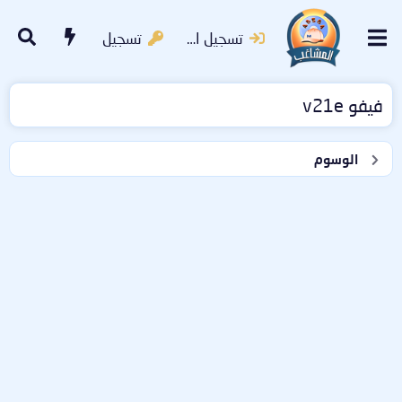
تسجيل الدخول
تسجيل
فيفو v21e
الوسوم