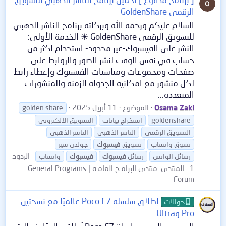
الرقمي GoldenShare
السلام عليكم ورحمة الله وبركاته برنامج الناشر الذهبي
للتسويق الرقمي GoldenShare ☀ الخدمة الأولى:
النشر على الفيسبوك-غير محدود- استخدام اكثر من
حساب في نفس الوقت لنشر الصور والروابط على
صفحات ومجموعات ومناسبات الفيسبوك وإعطاء رابط
لكل منشور مع امكانية الجدولة الزمنة والمنشورات
المتعدده...
Osama Zaki
الموضوع
11 أبريل 2025
golden share
goldenshare
استخراج بيانات
التسويق الالكتروني
التسويق الرقمي
الناشر الذهبى
الناشر الذهبي
تسوق واتساب
تسويق
فيسبوك
جولدن شير
الردود:
رسائل الواتس
رسائل
فيسبوك
فيسبوك
واتساب
1
المنتدى:
منتدى البرامـج العامـة | General Programs
Forum
إطلاق سلسلة Poco F7 عالميًا مع نسختين
جوالات
Pro وUltra