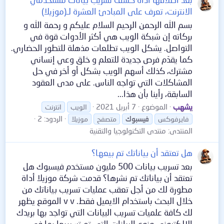
الانترنت، تعرف على المبادئ العشرة لـ(موزيلا)
بسم الله الرحمن الرحيم السلام عليكم و رحمة الله و
بركاته إن شبكة الويب هي أكثر الأدوات قوة في
التواصل. يشكل الويب تطلعات مذهلة للتطور الحضاري.
كما يقدّم فرص جديدة للتعلم و خلق وعي إنساني
مشترك، كذلك أسهم الويب بشكل أو أخر في حل
المشاكلات التي تواجه الناس. على مدى العقود
السابقة، رأينا بأن هذا...
يشهب
الموضوع
7 أبريل 2021
الويب
انترنت
الردود: 2
فايرفوكس
فيسبوك
متصفح
موزيلا
المنتدى:
منتدى التكنولوجيا والتقنية
هل تعتقد أن بياناتك تم بيعها؟
بعد تسريب بيانات 500 مليون مستخدم فيسبوك هل
تعتقد أن بياناتك تم نشرها؟ قدمت شركة موزيلا أداة
مطورة لك من أجل تعقب عمليات تسريب بياناتك من
خلال البحث باستخدام الايميل فقط. v v الموقع يظهر
لك كافة علميات تسريب البيانات التي تواجد بها بريدك
الإلكتروني ونوع البيانات التي تم تسريبها بما في