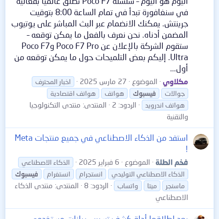
اليوم هو اليوم – سلسلة Poco F7 تُطلق عالميًا بفعالية
في سنغافورة تبدأ في تمام الساعة 8:00 بتوقيت
جرينتش. يمكنك الانضمام عبر البث المباشر على يوتيوب
المضمن أدناه. نحن نعرف بالفعل ما يمكن توقعه –
ستقوم الشركة بالإعلان عن Poco F7 Pro وPoco F7
Ultra. إليكم بعض التلميحات حول ما يمكن توقعه من
أول...
مكلاوي
الموضوع
27 مارس 2025
اخبار المحترف
جوالات
فيسبوك
هواتف
هواتف اقتصادية
الردود: 2
المنتدى:
منتدى التكنولوجيا
هواتف اندرويد
والتقنية
استفد من الذكاء الاصطناعي في جميع منتجات Meta
!
فخم الطلة
الموضوع
6 فبراير 2025
الذكاء الاصطناعي
الذكاء الاصطناعي التوليدي
انستجرام
انستغرام
فيسبوك
الردود: 8
المنتدى:
منتدى الذكاء
ماسنجر
ميتا
واتساب
الاصطناعي
بعد اطلاقها أداة كشف تسريب بيانات مستخدمي