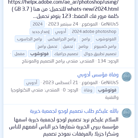
https://helpx.adobe.com/ae_ar/photoshop/using/
whats-new/2024.html للتحميل: من هنا ( 3.7 GB )
كلمة مرور فك الضغط: 123 يتوفر تحميل...
GeNiUs5
الموضوع
24 سبتمبر 2023
2024
2024 adobe photoshop
أدوبي
إصدار جديد
الفوتوشوب
برامج
برامج الجرافيكس
برامج الحاسوب
برامج كمبيوتر
برنامج
تحميل
تحميل برامج
تصميم تطبيق جوال
تصميم جرافيك
فوتوشوب
مفعل
الردود: 134
المنتدى:
منتدى برامج التصميم والمونتاج
وفاة مؤسس أدوبي
GeNiUs5
الموضوع
21 أغسطس 2023
أدوبي
الردود: 0
المنتدى:
منتدى التكنولوجيا
فوتوشوب
وفاة
والتقنية
بالله عليكم طلب تصميم لوجو لجمعية خيرية
السلام عليكم نريد تصميم لوجو لجمعية خيرية اسمها
مؤسسة بيري الخيرية شعارها خير الناس أنفعهم للناس
وشكرا جزيلا بالمرفقات نموذج تصميم