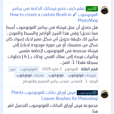
تعلم كيف تصنع فرشاتك الخاصة في برنامج
شرح
الفوتوشوب 🖌️ How to create a custom Brush in
PhotoShop
هل تصدق أن عمل فرشاة في برنامج الفوتوشوب أبسط
مما تتخيل! وفي هذا الشرح الواضح والبسيط والموجز ،
سأبين لك طريقة تحويل أي شكل مميز لديك (سواء كان
شكل من تصميمك أو من صورة موجودة لديك) إلى
فرشاة مخصصة في الفوتوشوب لإضافة ملمس
وتأثيرات فريدة إلى عملك الفني. وذلك بـ ( 6 ) خطوات
بسيطة فقط! 1- افتح...
فخم الطلة
الموضوع
1 مايو 2026
الفوتوشوب
شرح
شروحات
فوتوشوب
فوتوشوب
ملحقات
فوتوشوب
الردود: 1
المنتدى:
منتدى برامج التصميم والمونتاج
فرش أوراق نباتات للفوتوشوب Plants
فوتوشوب
Leaves Brushes for Photoshop
مجموعة فرش أوراق النباتات للفوتوشوب للتحميل انقر
هنا