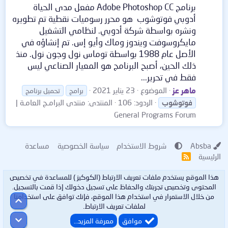
برنامج Adobe Photoshop CC مفعل مدى الحياة
أدوبي فوتوشوب ‏ هو محرر رسوميات نقطية تم تطويره
ونشره بواسطة شركة أدوبي. لنظامي التشغيل
مايكروسوفت ويندوز وماك وأيو إس. تم إنشاؤه في
الأصل عام 1988 بواسطة توماس نول وجون نول. منذ
ذلك الحين، أصبح البرنامج هو المعيار الصناعي ليس
فقط في تحرير...
ماهر عز
الموضوع
23 يناير 2021
برامج
تحميل برنامج
الردود: 106
المنتدى:
منتدى البرامـج العامـة |
فوتوشوب
General Programs Forum
Absba
شروط الاستخدام
سياسة الخصوصية
مساعدة
الرئيسية
R
S
S
هذا الموقع يستخدم ملفات تعريف الارتباط (الكوكيز ) للمساعدة في تخصيص
المحتوى وتخصيص تجربتك والحفاظ على تسجيل دخولك إذا قمت بالتسجيل.
من خلال الاستمرار في استخدام هذا الموقع، فإنك توافق على استخدامنا
أعلى
لملفات تعريف الارتباط.
أسفل
موافق
معرفة المزيد…