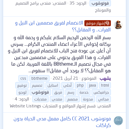
الردود: 35
المنتدى:
منتدى برامج التصميم
فوتوشوب
والمونتاج
الانضمام لفريق مصممين ابن النيل و
إشهار موقع
الفرات.. و المقابل؟؟
بسم الله الرحمن الرحيم السلام عليكم و رحمة الله و
بركاته إخواني الأعزاء اعضاء المنتدى الكرام... يسرني
أن أعلن عن عودة فتح الباب للانضمام لفريق ابن النيل و
الفرات. و هذا الفريق يحتوي على مصممين مبدعين
في مجال تصميم الـBBtheme باللغة العربية. لكن ما
هو المقابل؟؟ لا يوجد أي مقابل!! سنقوم...
يشهب
الموضوع
21 أبريل 2021
css
bbtheme
html
java
php
أحلى
استايل
تصميم
توقيع
جرافيكس
خدمة
رسم
فريق
فوتوشوب
لوجو
الردود: 4
مجاني
مدونة
مصمم
منتدى
منتديات
المنتدى:
قسم إشهار المواقع و المنتديات Website Listings
فوتوشوب CC 2021 كامل مفعل مدى الحياة بدون
كراكات