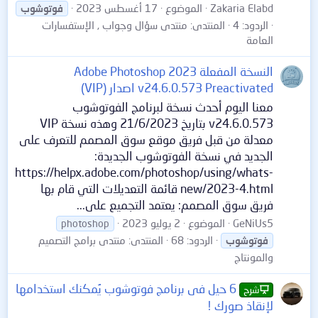
Zakaria Elabd
الموضوع
17 أغسطس 2023
فوتوشوب
الردود: 4
المنتدى:
منتدى سؤال وجواب , الإستفسارات
العامة
النسخة المفعلة Adobe Photoshop 2023
v24.6.0.573 Preactivated اصدار (VIP)
معنا اليوم أحدث نسخة لبرنامج الفوتوشوب
v24.6.0.573 بتاريخ 21/6/2023 وهذه نسخة VIP
معدلة من قبل فريق موقع سوق المصمم للتعرف على
الجديد في نسخة الفوتوشوب الجديدة:
https://helpx.adobe.com/photoshop/using/whats-
new/2023-4.html قائمة التعديلات التي قام بها
فريق سوق المصمم: يعتمد التجميع على...
GeNiUs5
الموضوع
2 يوليو 2023
photoshop
الردود: 68
المنتدى:
منتدى برامج التصميم
فوتوشوب
والمونتاج
6 حيل فى برنامج فوتوشوب يُمكنك استخدامها
شرح
لإنقاذ صورك !