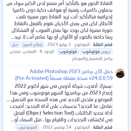
التقاط الصور هو بالتأكيد أمر ممتع لدى الكثير سواء من
يحملون كاميرات رقمية أو هواتف ذكية ذوي كاميرا
إحترافية فبالتأكيد أنت تريد التقاط صور مميزة تلفت
الأنظار، لكن في بعض الأحيان تقوم بالفعل بالتقاط
صورة مميزة لكن يوجد بها بعض العيوب أو المشاكل
ربما خاصة بالضوء أو الألوان أو بها عناصر أنت لا تريد...
فخم الطلة
الموضوع
1 يوليو 2023
إصلاح الصور
حيل
الردود: 4
المنتدى:
منتدى
دروس
فوتوشوب
فوتوشوب
برامج التصميم والمونتاج
حمل الآن برنامج Adobe Photoshop 2023
v24.0.0.59 نسخة مفعلة مسبقاً (Pre-Activated)
:بسم2: أصدرت شركة أدوبي في شهر أكتوبر 2022
إصدار 2023 من برنامجها الشهير فوتوشوب وفي هذا
الموضوع ملخص للجديد في هذه النسخة مع التحميل ...
:فاصل: ما الجديد؟ تحسينات على أداة التحديد: أصبحت
أداة تحديد الكائنات (Object Selection Tool) أفضل
في اكتشاف التحديدات والقيام بها ، مثل السماء أو...
فخم الطلة
الموضوع
14 نوفمبر 2022
الفوتوشوب