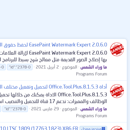
EasePaint Watermark Expert 2.0.6.0 لحفظ حقوق الملكية وعلى الصور والتعديل عليها
ark Expert 2.0.6.0
بها إصلاح الصور القديمة مثل معالج شرح بسيط للبرنامج الفيديو من موقع 
ما وراء الشمس
الموضوع
2 أبريل 2021
5-0
"id":"2378-0
Programs Forum
أداة Office.Tool.Plus.8.1.5.3 لتحميل وتفعيل مختلف الإصدارات
الوظائف والمميزات: تدعم 17 قناة للتحميل والتنصيب انشاء ISO ( offline installation) مسح تراخيص ومفاتيح office تدعم: online...
ما وراء الشمس
الموضوع
29 مارس 2021
"id":"2378-0
Programs Forum
0 LTSC 1809 (17763.1823) X86 FR
ويندوز معدل