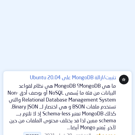
تثبيت/ازالة MongoDB على Ubuntu 20.04
ما هي MongoDB؟ MongoDB هي نظام لقواعد
البيانات من فئة ما يُسمى NoSQL أو بوصف أدق Non-
Relational Database Management System والتي
تستخدم ملفات BSON و هي اختصار لــ Binary JSON.
كذلك MongoDB تعتبر Schema-less إذ لا تلتزم بـــ
schema معين لذا قد يختلف محتوى الملفات من حين
لآخر. يُعتبر Mongo أيضا...
محمد عكور
الموضوع
28 فبراير 2021