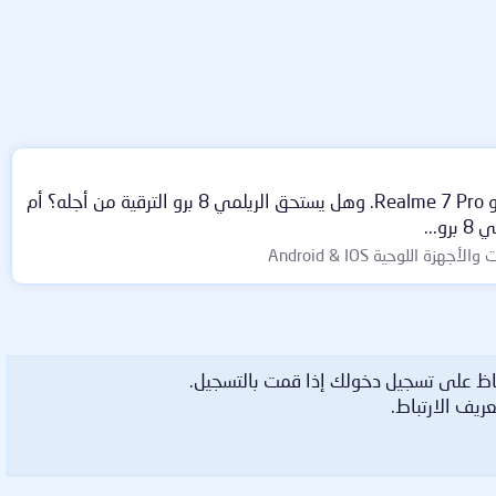
المقارنة المنتظرة وبشدة ريلمي 8 برو ضد ريلمي 7 برو. اليوم نحب أن نسلط الضوء على الفروقات بين كلاً من Realme 8 Pro و Realme 7 Pro. وهل يستحق الريلمي 8 برو الترقية من أجله؟ أم
..
جهزة اللوحية Android & IOS
اظ على تسجيل دخولك إذا قمت بالتسجيل.
ريف الارتباط.