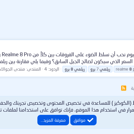
عر الذي سيكون لصالح الجيل السابق؟ وفيما يلي مقارنة بين ريلمي 8 برو.
الردود: 4
المنتدى:
منتدى الجوالات والأ
8
realme
ريلمي
7
برو
ريلمي
8
برو
ة
R
S
S
ط (الكوكيز ) للمساعدة في تخصيص المحتوى وتخصيص تجربتك والحف
رار في استخدام هذا الموقع، فإنك توافق على استخدامنا لملفات تع
موافق
معرفة المزيد…