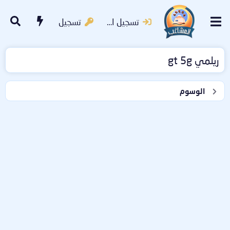
تسجيل الدخول
تسجيل
ريلمي gt 5g
الوسوم