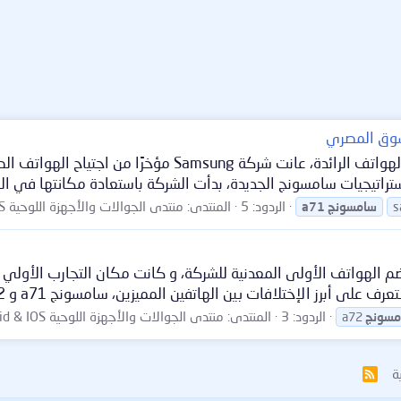
بعد سنوات من اكتساح تام للفئة المتوسطة والرخيصة والهوا
اتيجيات سامسونج الجديدة، بدأت الشركة باستعادة مكانتها في ال
الردود: 5
المنتدى:
منتدى الجوالات والأجهزة اللوحية Android & IOS
s
سامسونج
a71
، فكانت تضم الهواتف الأولى المعدنية للشركة، و كانت مكان التجارب الأ
الردود: 3
المنتدى:
منتدى الجوالات والأجهزة اللوحية Android & IOS
مسونج
a72
ة
R
S