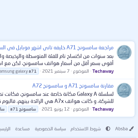
مراجعة سامسونج A71 خليفه تاني اشهر موبايل في السوق المصري
أقوى بسعر أقل من أسعار هواتف سامسونج، لكن مع استر
Techaway
الموضوع
7 سبتمبر 2021
amsung galaxy
a71
مقارنة سامسونج A71 و سامسونج A72
لسلسلة Galaxy A مكانة خاصة عند سامسونج
للشركة، و كانت هواتف A7x هي الرائدة بينهم، فاليوم نتعرف على أبرز الإختلافات بين الهاتفين المميزين، سامسونج a71 و Samsung Galaxy A72،...
Techaway
الموضوع
12 يونيو 2021
سامسونج
a71
سا
Absba
شروط الاستخدام
سياسة الخصوصية
مساعدة
الرئيسي