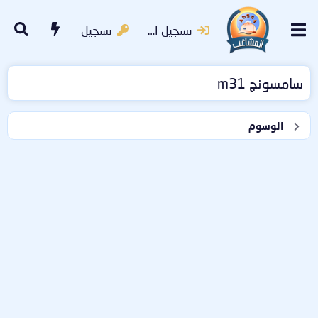
تسجيل الدخول
تسجيل
سامسونج m31
الوسوم