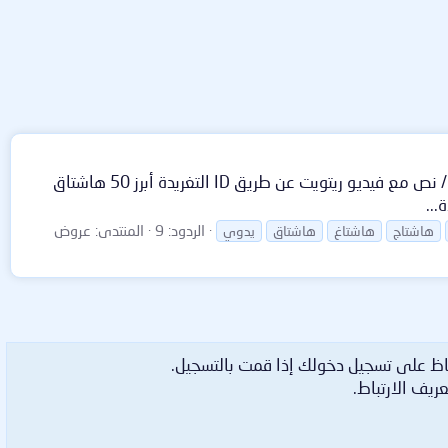
:بسم: أقدم لكم اليوم سكربت تويتر اليدوي واجهة السكربت لوحة التحكم مميزات السكربت: نوع التغريد: نص / نص مع صورة / نص مع فيديو ريتويت عن طريق ID التغريدة أبرز 50 هاشتاق
الردود: 9
المنتدى:
عروض
هاشتاج
هاشتاغ
هاشتاق
يدوي
اظ على تسجيل دخولك إذا قمت بالتسجيل.
ريف الارتباط.