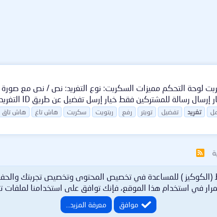
 رسالة للمشتركين فقط خيار إرسل تفضيل عن طريق ID التغريدة...
مل
تغريد
تفضيل
تويتر
رفع
ريتويت
سكربت
هاش تاغ
هاش تاق
ة
R
S
S
ط (الكوكيز ) للمساعدة في تخصيص المحتوى وتخصيص تجربتك والحف
رار في استخدام هذا الموقع، فإنك توافق على استخدامنا لملفات تع
موافق
معرفة المزيد…