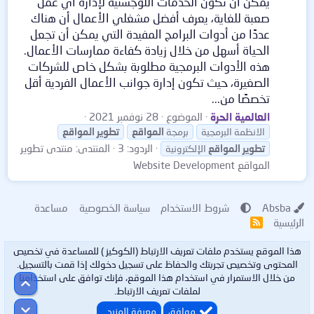
يمكن أن تكون الخدمات اللوجستية لإدارة أي عمل
صعبة للغاية، يعرف أفضل مشغلي الأعمال أن هناك
عددًا من أدوات البرامج المفيدة التي يمكن أن تجعل
الحياة أسهل من خلال زيادة كفاءة ممارسات الأعمال.
هذه الأدوات البرمجية مطلوبة بشكل خاص للشركات
الصغيرة، حيث تكون إدارة جوانب الأعمال الفردية أقل
تخصصًا من...
العالمية الحرة
الموضوع
28 نوفمبر 2021
الانظمة البرمجية
برمجة
المواقع
تطوير
المواقع
الردود: 3
المنتدى:
منتدى تطوير
تطوير
المواقع
الإلكترونية
المواقع Website Development
Absba
شروط الاستخدام
سياسة الخصوصية
مساعدة
الرئيسية
R
S
S
هذا الموقع يستخدم ملفات تعريف الارتباط (الكوكيز ) للمساعدة في تخصيص
المحتوى وتخصيص تجربتك والحفاظ على تسجيل دخولك إذا قمت بالتسجيل.
من خلال الاستمرار في استخدام هذا الموقع، فإنك توافق على استخدامنا
أعلى
لملفات تعريف الارتباط.
أسفل
موافق
معرفة المزيد…