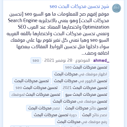
شرح تحسين محركات البحث seo
موقع إفهم صح للمعلومات ما هو السيو seo [تحسين
محركات البحث] وهو يعني بالانجليزيه Search Engine
Optimization واختصارها المعتاد عند العرب SEO
وتعني تحسين محركات البحث واختصارها باللغه العربيه
السيو seo وهيا تعني كل تغير تقوم بها علي موقعك
سواء داخلها مثل تحسين الروابط المقالات ببعضها
اضافه وصف...
ahmed_
الموضوع
28 نوفمبر 2021
seo
تحسين
محركات
البحث
seo
اظهار موقعك في
محركات
البحث
تحسين
الظهور في
محركات
البحث
تحسين
محركات
البحث
تحسين
محركات
البحث
2021
تحسين
محركات
البحث
seo
تحسين
محركات
البحث
سيو
تحسين
محركات
البحث
لموقعك
تحسين
موقعك فى
محركات
البحث
تحسين
نتائج
محركات
البحث
تصدر
محركات
البحث
تصدر نتائج
البحث
دورة
تحسين
محركات
البحث
رفع موقعك في
محركات
البحث