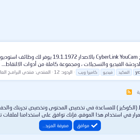
CyberLink YouCam كاميرا ويب مع آخر التحديثات برنام
الردود: 12
المنتدى:
منتدى البرامـج العامـة | ograms Forum
y
العكيد
فيديو
كاميرا ويب
ة
R
S
S
ط (الكوكيز ) للمساعدة في تخصيص المحتوى وتخصيص تجربتك والحف
رار في استخدام هذا الموقع، فإنك توافق على استخدامنا لملفات تع
موافق
معرفة المزيد…