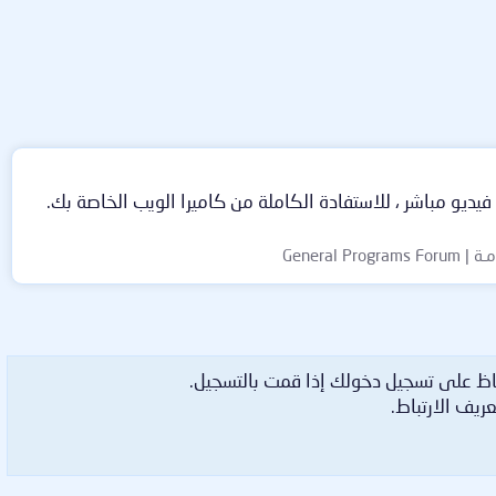
ج CyberLink YouCam بالاصدار 19.1.1972 يوفر لك وظائف استوديو فيديو مباشر ، للاستفادة الكاملة من كاميرا الويب الخاصة بك.
General Pr
اظ على تسجيل دخولك إذا قمت بالتسجيل.
ريف الارتباط.