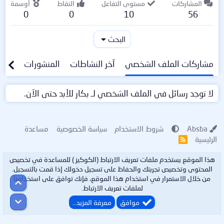
المشاركات
مستوى التفاعل
النقاط
أوسمة
0
0
10
56
البحث
مشاركات الملف الشخصي
آخر النشاطات
المنشورات
معلو
لا توجد رسائل في الملف الشخصي لـ بكار للأبد حتى الآن.
Absba
شروط الاستخدام
سياسة الخصوصية
مساعدة
الرئيسية
R
S
S
هذا الموقع يستخدم ملفات تعريف الارتباط (الكوكيز ) للمساعدة في تخصيص
المحتوى وتخصيص تجربتك والحفاظ على تسجيل دخولك إذا قمت بالتسجيل.
من خلال الاستمرار في استخدام هذا الموقع، فإنك توافق على استخدامنا
أعلى
لملفات تعريف الارتباط.
أسفل
موافق
معرفة المزيد…