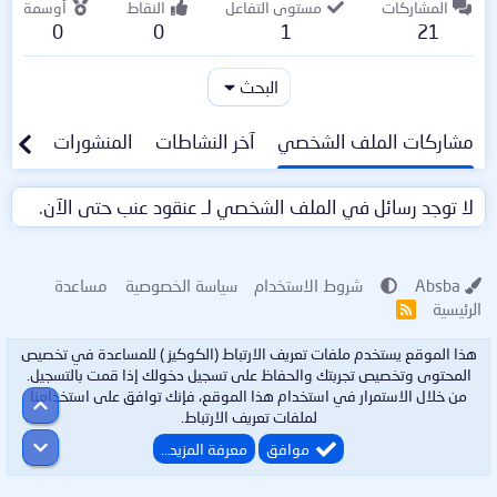
المشاركات
مستوى التفاعل
النقاط
أوسمة
0
0
1
21
البحث
مشاركات الملف الشخصي
آخر النشاطات
المنشورات
معلو
لا توجد رسائل في الملف الشخصي لـ عنقود عنب حتى الآن.
Absba
شروط الاستخدام
سياسة الخصوصية
مساعدة
الرئيسية
R
S
S
هذا الموقع يستخدم ملفات تعريف الارتباط (الكوكيز ) للمساعدة في تخصيص
المحتوى وتخصيص تجربتك والحفاظ على تسجيل دخولك إذا قمت بالتسجيل.
من خلال الاستمرار في استخدام هذا الموقع، فإنك توافق على استخدامنا
أعلى
لملفات تعريف الارتباط.
أسفل
موافق
معرفة المزيد…