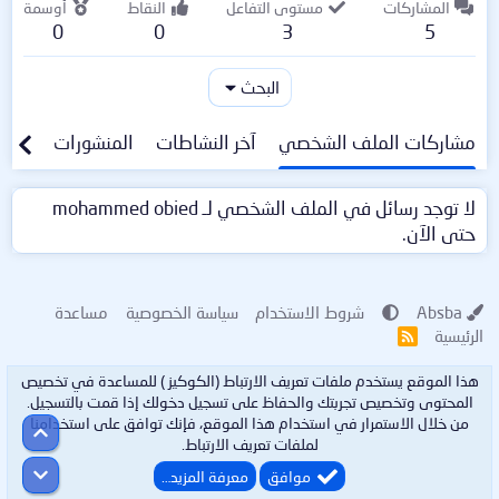
المشاركات
مستوى التفاعل
النقاط
أوسمة
0
0
3
5
البحث
مشاركات الملف الشخصي
آخر النشاطات
المنشورات
معلو
لا توجد رسائل في الملف الشخصي لـ mohammed obied
حتى الآن.
Absba
شروط الاستخدام
سياسة الخصوصية
مساعدة
الرئيسية
R
S
S
هذا الموقع يستخدم ملفات تعريف الارتباط (الكوكيز ) للمساعدة في تخصيص
المحتوى وتخصيص تجربتك والحفاظ على تسجيل دخولك إذا قمت بالتسجيل.
من خلال الاستمرار في استخدام هذا الموقع، فإنك توافق على استخدامنا
أعلى
لملفات تعريف الارتباط.
أسفل
موافق
معرفة المزيد…