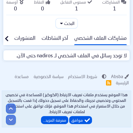
المشاركات
مستوى التفاعل
النقاط
أوسمة
0
0
1
1
البحث
مشاركات الملف الشخصي
آخر النشاطات
المنشورات
معلو
لا توجد رسائل في الملف الشخصي لـ nadiros حتى الآن.
Absba
شروط الاستخدام
سياسة الخصوصية
مساعدة
الرئيسية
R
S
S
هذا الموقع يستخدم ملفات تعريف الارتباط (الكوكيز ) للمساعدة في تخصيص
المحتوى وتخصيص تجربتك والحفاظ على تسجيل دخولك إذا قمت بالتسجيل.
من خلال الاستمرار في استخدام هذا الموقع، فإنك توافق على استخدامنا
أعلى
لملفات تعريف الارتباط.
أسفل
موافق
معرفة المزيد…