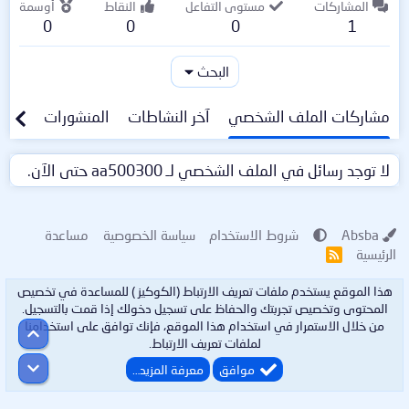
المشاركات
مستوى التفاعل
النقاط
أوسمة
0
0
0
1
البحث
مشاركات الملف الشخصي
آخر النشاطات
المنشورات
معلو
لا توجد رسائل في الملف الشخصي لـ aa500300 حتى الآن.
Absba
شروط الاستخدام
سياسة الخصوصية
مساعدة
الرئيسية
R
S
S
هذا الموقع يستخدم ملفات تعريف الارتباط (الكوكيز ) للمساعدة في تخصيص
المحتوى وتخصيص تجربتك والحفاظ على تسجيل دخولك إذا قمت بالتسجيل.
من خلال الاستمرار في استخدام هذا الموقع، فإنك توافق على استخدامنا
أعلى
لملفات تعريف الارتباط.
أسفل
موافق
معرفة المزيد…