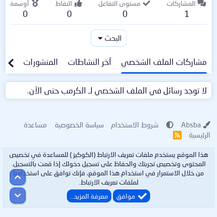
المشاركات
مستوى التفاعل
النقاط
أوسمة
0
0
0
1
البحث
مشاركات الملف الشخصي
آخر النشاطات
المنشورات
معلو
لا توجد رسائل في الملف الشخصي لـ الكرمب حتى الآن.
Absba
شروط الاستخدام
سياسة الخصوصية
مساعدة
الرئيسية
R
S
S
هذا الموقع يستخدم ملفات تعريف الارتباط (الكوكيز ) للمساعدة في تخصيص
المحتوى وتخصيص تجربتك والحفاظ على تسجيل دخولك إذا قمت بالتسجيل.
من خلال الاستمرار في استخدام هذا الموقع، فإنك توافق على استخدامنا
أعلى
لملفات تعريف الارتباط.
أسفل
موافق
معرفة المزيد…