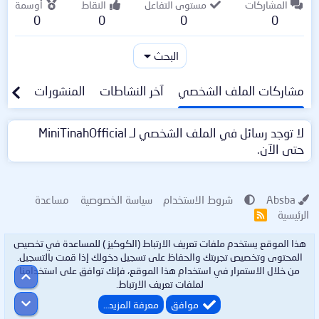
المشاركات
مستوى التفاعل
النقاط
أوسمة
0
0
0
0
البحث
مشاركات الملف الشخصي
آخر النشاطات
المنشورات
معلو
لا توجد رسائل في الملف الشخصي لـ MiniTinahOfficial
حتى الآن.
Absba
شروط الاستخدام
سياسة الخصوصية
مساعدة
الرئيسية
R
S
S
هذا الموقع يستخدم ملفات تعريف الارتباط (الكوكيز ) للمساعدة في تخصيص
المحتوى وتخصيص تجربتك والحفاظ على تسجيل دخولك إذا قمت بالتسجيل.
من خلال الاستمرار في استخدام هذا الموقع، فإنك توافق على استخدامنا
أعلى
لملفات تعريف الارتباط.
أسفل
موافق
معرفة المزيد…