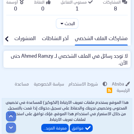
المشاركات
مستوى التفاعل
النقاط
أوسمة
0
0
1
8
البحث
مشاركات الملف الشخصي
آخر النشاطات
المنشورات
معلو
لا توجد رسائل في الملف الشخصي لـ Ahmed Ramzy حتى
الآن.
Absba
شروط الاستخدام
سياسة الخصوصية
مساعدة
الرئيسية
R
S
S
هذا الموقع يستخدم ملفات تعريف الارتباط (الكوكيز ) للمساعدة في تخصيص
المحتوى وتخصيص تجربتك والحفاظ على تسجيل دخولك إذا قمت بالتسجيل.
من خلال الاستمرار في استخدام هذا الموقع، فإنك توافق على استخدامنا
أعلى
لملفات تعريف الارتباط.
أسفل
موافق
معرفة المزيد…