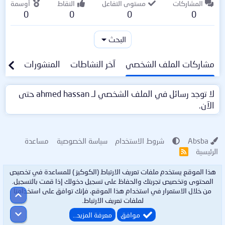
المشاركات
مستوى التفاعل
النقاط
أوسمة
0
0
0
0
البحث
مشاركات الملف الشخصي
آخر النشاطات
المنشورات
معلو
لا توجد رسائل في الملف الشخصي لـ ahmed hassan حتى
الآن.
Absba
شروط الاستخدام
سياسة الخصوصية
مساعدة
الرئيسية
R
S
S
هذا الموقع يستخدم ملفات تعريف الارتباط (الكوكيز ) للمساعدة في تخصيص
المحتوى وتخصيص تجربتك والحفاظ على تسجيل دخولك إذا قمت بالتسجيل.
من خلال الاستمرار في استخدام هذا الموقع، فإنك توافق على استخدامنا
أعلى
لملفات تعريف الارتباط.
أسفل
موافق
معرفة المزيد…