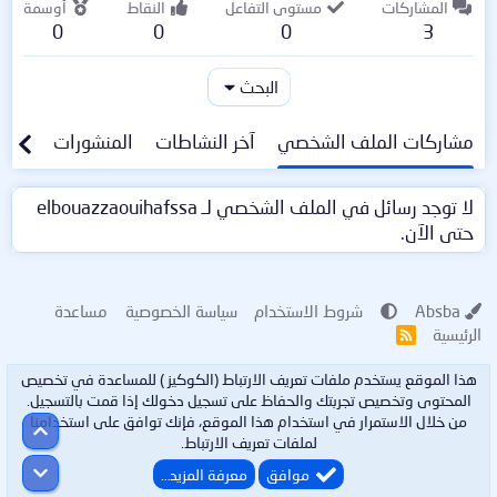
المشاركات
مستوى التفاعل
النقاط
أوسمة
0
0
0
3
البحث
مشاركات الملف الشخصي
آخر النشاطات
المنشورات
معلو
لا توجد رسائل في الملف الشخصي لـ elbouazzaouihafssa
حتى الآن.
Absba
شروط الاستخدام
سياسة الخصوصية
مساعدة
الرئيسية
R
S
S
هذا الموقع يستخدم ملفات تعريف الارتباط (الكوكيز ) للمساعدة في تخصيص
المحتوى وتخصيص تجربتك والحفاظ على تسجيل دخولك إذا قمت بالتسجيل.
من خلال الاستمرار في استخدام هذا الموقع، فإنك توافق على استخدامنا
أعلى
لملفات تعريف الارتباط.
أسفل
موافق
معرفة المزيد…