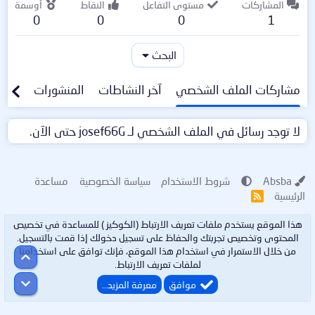
المشاركات
مستوى التفاعل
النقاط
أوسمة
0
0
0
1
البحث
مشاركات الملف الشخصي
آخر النشاطات
المنشورات
معلو
لا توجد رسائل في الملف الشخصي لـ josef66G حتى الآن.
Absba
شروط الاستخدام
سياسة الخصوصية
مساعدة
الرئيسية
R
S
S
هذا الموقع يستخدم ملفات تعريف الارتباط (الكوكيز ) للمساعدة في تخصيص
المحتوى وتخصيص تجربتك والحفاظ على تسجيل دخولك إذا قمت بالتسجيل.
من خلال الاستمرار في استخدام هذا الموقع، فإنك توافق على استخدامنا
أعلى
لملفات تعريف الارتباط.
أسفل
موافق
معرفة المزيد…