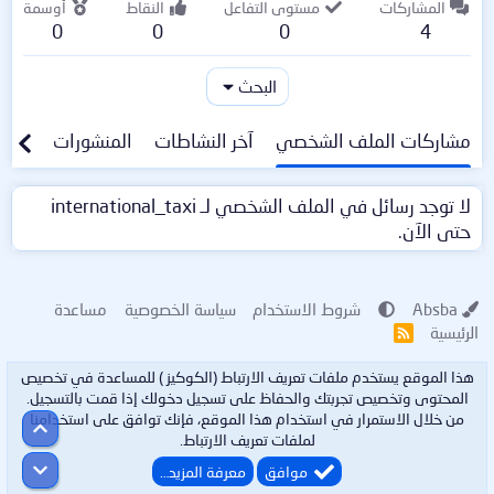
المشاركات
مستوى التفاعل
النقاط
أوسمة
0
0
0
4
البحث
مشاركات الملف الشخصي
آخر النشاطات
المنشورات
معلو
لا توجد رسائل في الملف الشخصي لـ international_taxi
حتى الآن.
Absba
شروط الاستخدام
سياسة الخصوصية
مساعدة
الرئيسية
R
S
S
هذا الموقع يستخدم ملفات تعريف الارتباط (الكوكيز ) للمساعدة في تخصيص
المحتوى وتخصيص تجربتك والحفاظ على تسجيل دخولك إذا قمت بالتسجيل.
من خلال الاستمرار في استخدام هذا الموقع، فإنك توافق على استخدامنا
أعلى
لملفات تعريف الارتباط.
أسفل
موافق
معرفة المزيد…