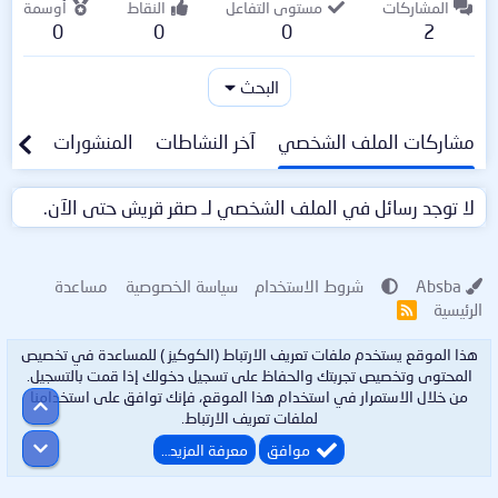
المشاركات
مستوى التفاعل
النقاط
أوسمة
0
0
0
2
البحث
مشاركات الملف الشخصي
آخر النشاطات
المنشورات
معلو
لا توجد رسائل في الملف الشخصي لـ صقر قريش حتى الآن.
Absba
شروط الاستخدام
سياسة الخصوصية
مساعدة
الرئيسية
R
S
S
هذا الموقع يستخدم ملفات تعريف الارتباط (الكوكيز ) للمساعدة في تخصيص
المحتوى وتخصيص تجربتك والحفاظ على تسجيل دخولك إذا قمت بالتسجيل.
من خلال الاستمرار في استخدام هذا الموقع، فإنك توافق على استخدامنا
أعلى
لملفات تعريف الارتباط.
أسفل
موافق
معرفة المزيد…