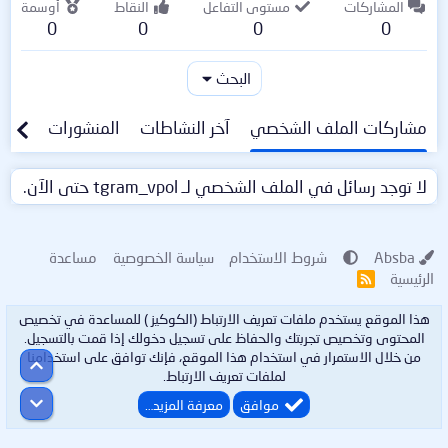
المشاركات
مستوى التفاعل
النقاط
أوسمة
0
0
0
0
البحث
مشاركات الملف الشخصي
آخر النشاطات
المنشورات
معلو
لا توجد رسائل في الملف الشخصي لـ tgram_vpol حتى الآن.
Absba
شروط الاستخدام
سياسة الخصوصية
مساعدة
الرئيسية
R
S
S
هذا الموقع يستخدم ملفات تعريف الارتباط (الكوكيز ) للمساعدة في تخصيص
المحتوى وتخصيص تجربتك والحفاظ على تسجيل دخولك إذا قمت بالتسجيل.
من خلال الاستمرار في استخدام هذا الموقع، فإنك توافق على استخدامنا
أعلى
لملفات تعريف الارتباط.
أسفل
موافق
معرفة المزيد…