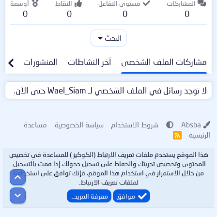
المشاركات
مستوى التفاعل
النقاط
أوسمة
0
0
0
0
البحث
مشاركات الملف الشخصي
آخر النشاطات
المنشورات
معلو
لا توجد رسائل في الملف الشخصي لـ Wael_Siam حتى الآن.
Absba
شروط الاستخدام
سياسة الخصوصية
مساعدة
الرئيسية
R
S
S
هذا الموقع يستخدم ملفات تعريف الارتباط (الكوكيز ) للمساعدة في تخصيص
المحتوى وتخصيص تجربتك والحفاظ على تسجيل دخولك إذا قمت بالتسجيل.
من خلال الاستمرار في استخدام هذا الموقع، فإنك توافق على استخدامنا
أعلى
لملفات تعريف الارتباط.
أسفل
موافق
معرفة المزيد…