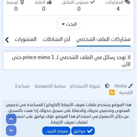
المشاركات
مستوى التفاعل
النقاط
أوسمة
0
0
0
4
البحث
مشاركات الملف الشخصي
آخر النشاطات
المنشورات
معلو
لا توجد رسائل في الملف الشخصي لـ 1 prince mimo حتى
الآن.
Absba
شروط الاستخدام
سياسة الخصوصية
مساعدة
الرئيسية
R
S
S
هذا الموقع يستخدم ملفات تعريف الارتباط (الكوكيز ) للمساعدة في تخصيص
المحتوى وتخصيص تجربتك والحفاظ على تسجيل دخولك إذا قمت بالتسجيل.
من خلال الاستمرار في استخدام هذا الموقع، فإنك توافق على استخدامنا
أعلى
لملفات تعريف الارتباط.
أسفل
موافق
معرفة المزيد…