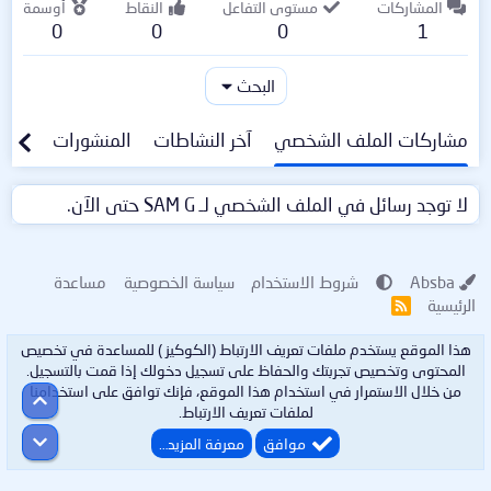
المشاركات
مستوى التفاعل
النقاط
أوسمة
0
0
0
1
البحث
مشاركات الملف الشخصي
آخر النشاطات
المنشورات
معلو
لا توجد رسائل في الملف الشخصي لـ SAM G حتى الآن.
Absba
شروط الاستخدام
سياسة الخصوصية
مساعدة
الرئيسية
R
S
S
هذا الموقع يستخدم ملفات تعريف الارتباط (الكوكيز ) للمساعدة في تخصيص
المحتوى وتخصيص تجربتك والحفاظ على تسجيل دخولك إذا قمت بالتسجيل.
من خلال الاستمرار في استخدام هذا الموقع، فإنك توافق على استخدامنا
أعلى
لملفات تعريف الارتباط.
أسفل
موافق
معرفة المزيد…