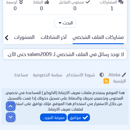
المشاركات
مستوى التفاعل
النقاط
أوسمة
0
0
0
1
البحث
مشاركات الملف الشخصي
آخر النشاطات
المنشورات
معلو
لا توجد رسائل في الملف الشخصي لـ salam2009 حتى الآن.
Absba
شروط الاستخدام
سياسة الخصوصية
مساعدة
الرئيسية
R
S
S
هذا الموقع يستخدم ملفات تعريف الارتباط (الكوكيز ) للمساعدة في تخصيص
المحتوى وتخصيص تجربتك والحفاظ على تسجيل دخولك إذا قمت بالتسجيل.
من خلال الاستمرار في استخدام هذا الموقع، فإنك توافق على استخدامنا
أعلى
لملفات تعريف الارتباط.
أسفل
موافق
معرفة المزيد…