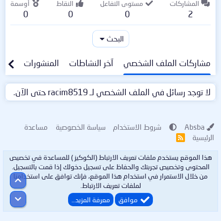
المشاركات
مستوى التفاعل
النقاط
أوسمة
0
0
0
2
البحث
مشاركات الملف الشخصي
آخر النشاطات
المنشورات
معلو
لا توجد رسائل في الملف الشخصي لـ racim8519 حتى الآن.
Absba
شروط الاستخدام
سياسة الخصوصية
مساعدة
الرئيسية
R
S
S
هذا الموقع يستخدم ملفات تعريف الارتباط (الكوكيز ) للمساعدة في تخصيص
المحتوى وتخصيص تجربتك والحفاظ على تسجيل دخولك إذا قمت بالتسجيل.
من خلال الاستمرار في استخدام هذا الموقع، فإنك توافق على استخدامنا
أعلى
لملفات تعريف الارتباط.
أسفل
موافق
معرفة المزيد…