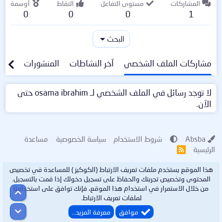
المشاركات
مستوى التفاعل
النقاط
أوسمة
0
0
0
1
البحث
مشاركات الملف الشخصي
آخر النشاطات
المنشورات
معلو
لا توجد رسائل في الملف الشخصي لـ osama ibrahim حتى
الآن.
Absba
شروط الاستخدام
سياسة الخصوصية
مساعدة
الرئيسية
R
S
S
هذا الموقع يستخدم ملفات تعريف الارتباط (الكوكيز ) للمساعدة في تخصيص
المحتوى وتخصيص تجربتك والحفاظ على تسجيل دخولك إذا قمت بالتسجيل.
من خلال الاستمرار في استخدام هذا الموقع، فإنك توافق على استخدامنا
أعلى
لملفات تعريف الارتباط.
أسفل
موافق
معرفة المزيد…