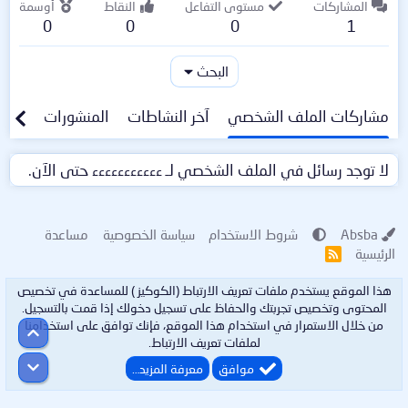
المشاركات
مستوى التفاعل
النقاط
أوسمة
0
0
0
1
البحث
مشاركات الملف الشخصي
آخر النشاطات
المنشورات
معلو
لا توجد رسائل في الملف الشخصي لـ ءءءءءءءءءءء حتى الآن.
Absba
شروط الاستخدام
سياسة الخصوصية
مساعدة
الرئيسية
R
S
S
هذا الموقع يستخدم ملفات تعريف الارتباط (الكوكيز ) للمساعدة في تخصيص
المحتوى وتخصيص تجربتك والحفاظ على تسجيل دخولك إذا قمت بالتسجيل.
من خلال الاستمرار في استخدام هذا الموقع، فإنك توافق على استخدامنا
أعلى
لملفات تعريف الارتباط.
أسفل
موافق
معرفة المزيد…