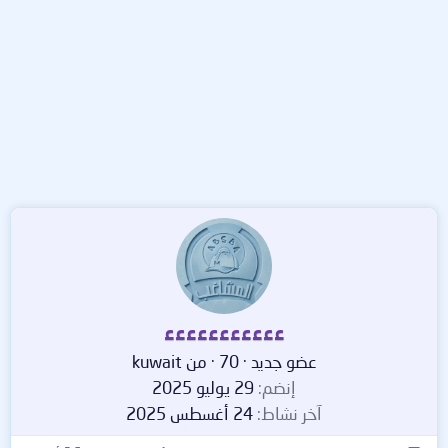
ءءءءءءءءءءء
عضو جديد
·
70
·
من
kuwait
إنضم
29 يوليو 2025
آخر نشاط
24 أغسطس 2025