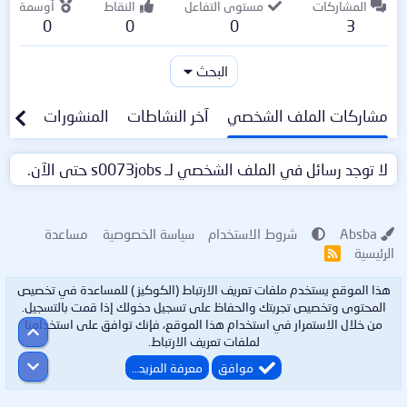
المشاركات
مستوى التفاعل
النقاط
أوسمة
0
0
0
3
البحث
مشاركات الملف الشخصي
آخر النشاطات
المنشورات
معلو
لا توجد رسائل في الملف الشخصي لـ s0073jobs حتى الآن.
Absba
شروط الاستخدام
سياسة الخصوصية
مساعدة
الرئيسية
R
S
S
هذا الموقع يستخدم ملفات تعريف الارتباط (الكوكيز ) للمساعدة في تخصيص
المحتوى وتخصيص تجربتك والحفاظ على تسجيل دخولك إذا قمت بالتسجيل.
من خلال الاستمرار في استخدام هذا الموقع، فإنك توافق على استخدامنا
أعلى
لملفات تعريف الارتباط.
أسفل
موافق
معرفة المزيد…