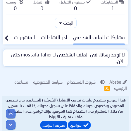
المشاركات
مستوى التفاعل
النقاط
أوسمة
0
0
0
1
البحث
مشاركات الملف الشخصي
آخر النشاطات
المنشورات
معلو
لا توجد رسائل في الملف الشخصي لـ mostafa taher حتى
الآن.
Absba
شروط الاستخدام
سياسة الخصوصية
مساعدة
الرئيسية
R
S
S
هذا الموقع يستخدم ملفات تعريف الارتباط (الكوكيز ) للمساعدة في تخصيص
المحتوى وتخصيص تجربتك والحفاظ على تسجيل دخولك إذا قمت بالتسجيل.
من خلال الاستمرار في استخدام هذا الموقع، فإنك توافق على استخدامنا
أعلى
لملفات تعريف الارتباط.
أسفل
موافق
معرفة المزيد…