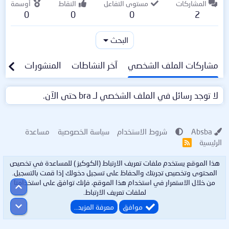
المشاركات
مستوى التفاعل
النقاط
أوسمة
0
0
0
2
البحث
مشاركات الملف الشخصي
آخر النشاطات
المنشورات
معلو
لا توجد رسائل في الملف الشخصي لـ bra حتى الآن.
Absba
شروط الاستخدام
سياسة الخصوصية
مساعدة
الرئيسية
R
S
S
هذا الموقع يستخدم ملفات تعريف الارتباط (الكوكيز ) للمساعدة في تخصيص
المحتوى وتخصيص تجربتك والحفاظ على تسجيل دخولك إذا قمت بالتسجيل.
من خلال الاستمرار في استخدام هذا الموقع، فإنك توافق على استخدامنا
أعلى
لملفات تعريف الارتباط.
أسفل
موافق
معرفة المزيد…