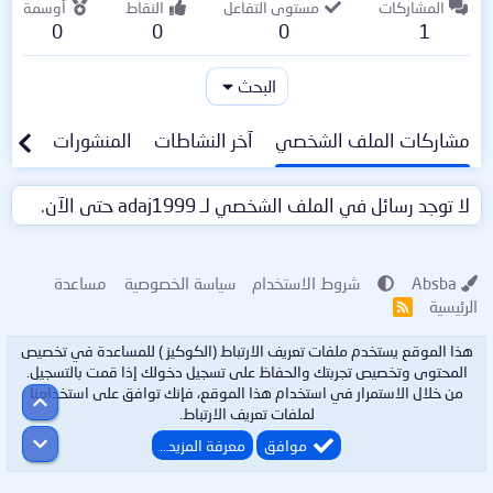
المشاركات
مستوى التفاعل
النقاط
أوسمة
0
0
0
1
البحث
مشاركات الملف الشخصي
آخر النشاطات
المنشورات
معلو
لا توجد رسائل في الملف الشخصي لـ adaj1999 حتى الآن.
Absba
شروط الاستخدام
سياسة الخصوصية
مساعدة
الرئيسية
R
S
S
هذا الموقع يستخدم ملفات تعريف الارتباط (الكوكيز ) للمساعدة في تخصيص
المحتوى وتخصيص تجربتك والحفاظ على تسجيل دخولك إذا قمت بالتسجيل.
من خلال الاستمرار في استخدام هذا الموقع، فإنك توافق على استخدامنا
أعلى
لملفات تعريف الارتباط.
أسفل
موافق
معرفة المزيد…