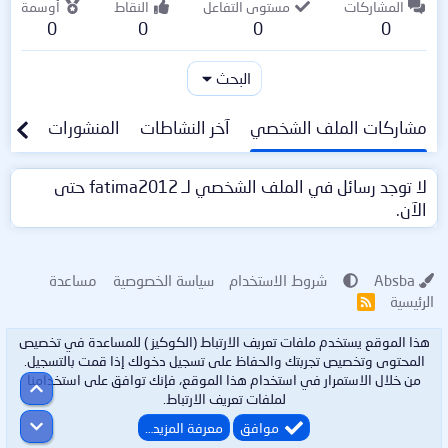
المشاركات
مستوى التفاعل
النقاط
أوسمة
0
0
0
0
البحث
مشاركات الملف الشخصي
آخر النشاطات
المنشورات
معلو
لا توجد رسائل في الملف الشخصي لـ fatima2012 حتى
الآن.
Absba
شروط الاستخدام
سياسة الخصوصية
مساعدة
الرئيسية
R
S
S
هذا الموقع يستخدم ملفات تعريف الارتباط (الكوكيز ) للمساعدة في تخصيص
المحتوى وتخصيص تجربتك والحفاظ على تسجيل دخولك إذا قمت بالتسجيل.
من خلال الاستمرار في استخدام هذا الموقع، فإنك توافق على استخدامنا
أعلى
لملفات تعريف الارتباط.
أسفل
موافق
معرفة المزيد…