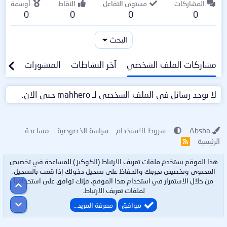
المشاركات
مستوى التفاعل
النقاط
أوسمة
0
0
0
0
البحث
مشاركات الملف الشخصي
آخر النشاطات
المنشورات
معلو
لا توجد رسائل في الملف الشخصي لـ mahhero حتى الآن.
Absba
شروط الاستخدام
سياسة الخصوصية
مساعدة
الرئيسية
R
S
S
هذا الموقع يستخدم ملفات تعريف الارتباط (الكوكيز ) للمساعدة في تخصيص
المحتوى وتخصيص تجربتك والحفاظ على تسجيل دخولك إذا قمت بالتسجيل.
من خلال الاستمرار في استخدام هذا الموقع، فإنك توافق على استخدامنا
أعلى
لملفات تعريف الارتباط.
أسفل
موافق
معرفة المزيد…