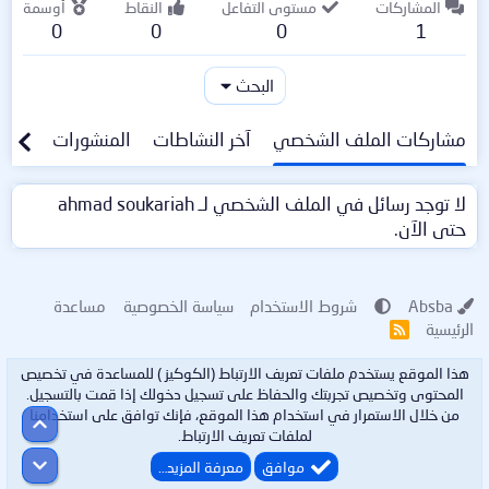
المشاركات
مستوى التفاعل
النقاط
أوسمة
0
0
0
1
البحث
مشاركات الملف الشخصي
آخر النشاطات
المنشورات
معلو
لا توجد رسائل في الملف الشخصي لـ ahmad soukariah
حتى الآن.
Absba
شروط الاستخدام
سياسة الخصوصية
مساعدة
الرئيسية
R
S
S
هذا الموقع يستخدم ملفات تعريف الارتباط (الكوكيز ) للمساعدة في تخصيص
المحتوى وتخصيص تجربتك والحفاظ على تسجيل دخولك إذا قمت بالتسجيل.
من خلال الاستمرار في استخدام هذا الموقع، فإنك توافق على استخدامنا
أعلى
لملفات تعريف الارتباط.
أسفل
موافق
معرفة المزيد…