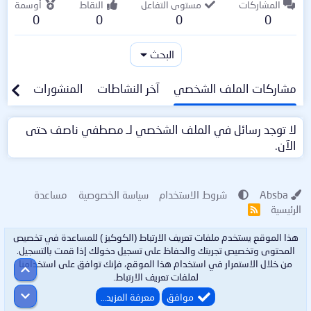
المشاركات
مستوى التفاعل
النقاط
أوسمة
0
0
0
0
البحث
مشاركات الملف الشخصي
آخر النشاطات
المنشورات
معلو
لا توجد رسائل في الملف الشخصي لـ مصطفي ناصف حتى
الآن.
Absba
شروط الاستخدام
سياسة الخصوصية
مساعدة
الرئيسية
R
S
S
هذا الموقع يستخدم ملفات تعريف الارتباط (الكوكيز ) للمساعدة في تخصيص
المحتوى وتخصيص تجربتك والحفاظ على تسجيل دخولك إذا قمت بالتسجيل.
من خلال الاستمرار في استخدام هذا الموقع، فإنك توافق على استخدامنا
أعلى
لملفات تعريف الارتباط.
أسفل
موافق
معرفة المزيد…